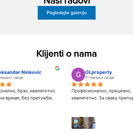
Naši radovi
Pogledajte galeriju
Klijenti o nama
eksandar Ninkovic
GLproperty
meseci ranije
11 meseci ranije
нално, брзо, квалитетно. 
Професионално, прецизно, 
на време, без притужби.
квалитетно. За сваку препо