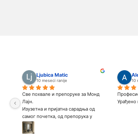
Ljubica Matic
Al
10 meseci ranije
10 
Све похвале и препоруке за Монд 
Професио
Лајн.
Урађено 
Изузетна и пријатна сарадња од 
самог почетка, од препорука у 
продавници, преко узимања 
мерења и коначно монтаже. Све је 