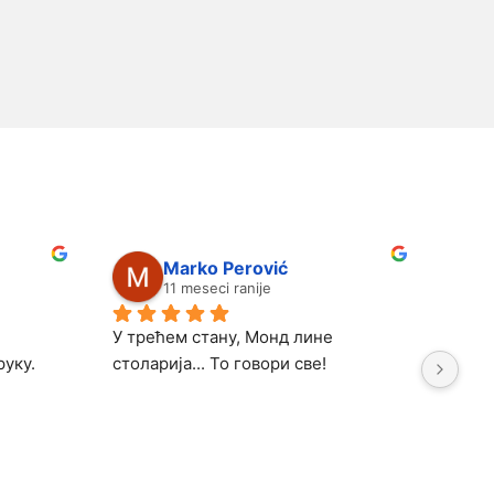
Marko Perović
11 meseci ranije
У трећем стану, Монд лине 
Одли
руку.
столарија... То говори све!
пошт
су у
проз
Прозо
през