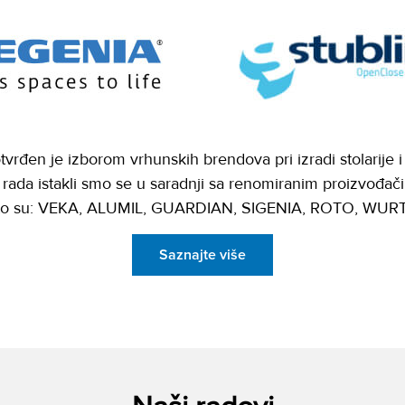
tvrđen je izborom vrhunskih brendova pri izradi stolarije 
ada istakli smo se u saradnji sa renomiranim proizvođači
to su: VEKA, ALUMIL, GUARDIAN, SIGENIA, ROTO, WURTH
Saznajte više