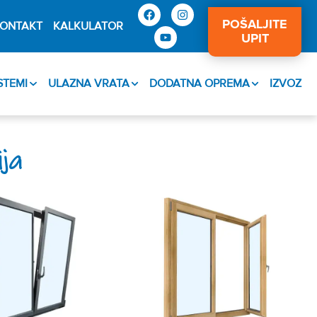
POŠALJITE
ONTAKT
KALKULATOR
UPIT
ISTEMI
ULAZNA VRATA
DODATNA OPREMA
IZVOZ
ija