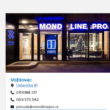
Voždovac
Ustanička 81
011/6188-317
063/373-542
ponude@mondlinepro.rs