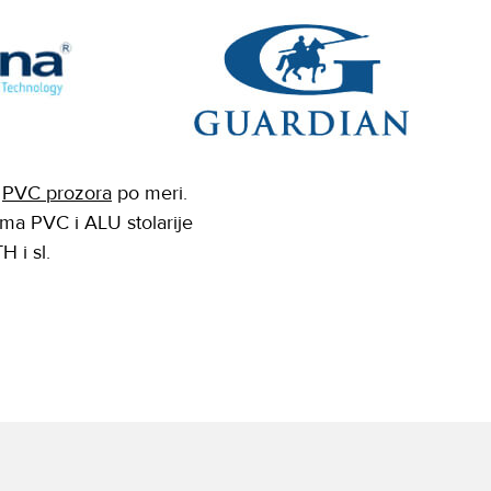
i
PVC prozora
po meri.
ma PVC i ALU stolarije
 i sl.