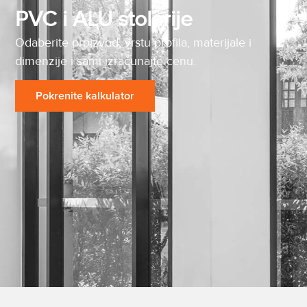
PVC i ALU stolarije
Odaberite proizvod, vrstu profila, materijale i
dimenzije i sami izračunajte cenu.
Pokrenite kalkulator