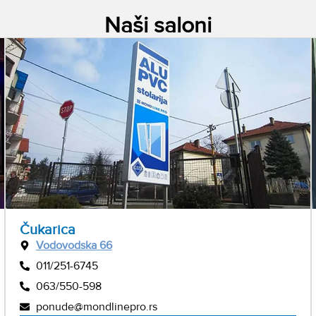
Naši saloni
Čukarica
Vodovodska 66
011/251-6745
063/550-598
ponude@mondlinepro.rs