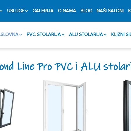
USLUGE
GALERIJA
O NAMA
BLOG
NAŠI SALONI
K
ASLOVNA
PVC STOLARIJA
ALU STOLARIJA
KLIZNI S
nd Line Pro PVC i ALU stolar