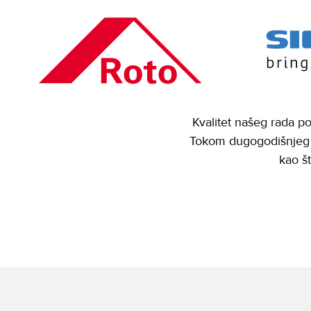
Kvalitet našeg rada po
Tokom dugogodišnjeg r
kao š