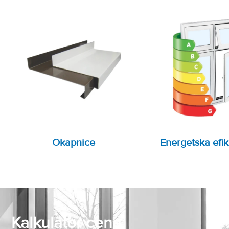
Okapnice
Energetska efi
Kalkulator cena