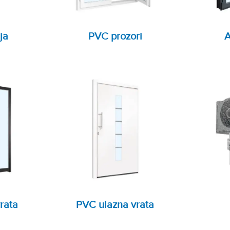
ja
PVC prozori
A
rata
PVC ulazna vrata