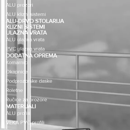
ALU prozori
ALU klizni sistemi
ALU-DRVO STOLARIJA
KLIZNI SISTEMI
ULAZNA VRATA
ALU ulazna vrata
PVC ulazna vrata
DODATNA OPREMA
Komarnici
Okapnice
Podprozorske daske
Roletne
Ručice za prozore
MATERIJALI
ALU profili
VEKA PVC profili