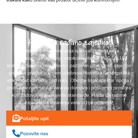
stakala kako bismo vaš prostor učinili još komfornijim.
Hajde da radimo zajedno!
Mond Line Pro kompanija specijalizovana je za
proizvodnju i ugradnju visokokvalitetne PVC i ALU
stolarije. Sa stručnim timom i pažljivim pristupom, zajedno
gradimo prostor u kojem udobnost, estetika i energetska
efikasnost idu ruku pod ruku. Otkrijte širok spektar opcija i
pridružite nam se u stvaranju domova i poslovnih prostora
koji zadovoljavaju najviše standarde. Hajde da radimo
zajedno na stvaranju vaše vizije prostora!
Pošaljite upit
Pozovite nas