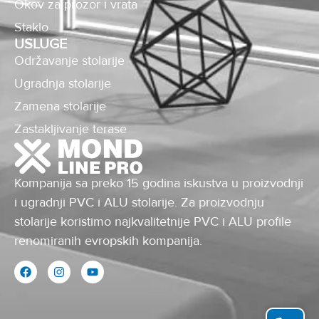
Okov za prozor i vrata
Staklo
USLUGE
Održavanje stolarije
Ugradnja stolarije
Zamena stolarije
Zastakljivanje terase
Kompanija sa preko 15 godina iskustva u proizvodnji
i ugradnji PVC i ALU stolarije. Za proizvodnju
stolarije koristimo najkvalitetnije PVC i ALU profile
renomiranih evropskih kompanija.