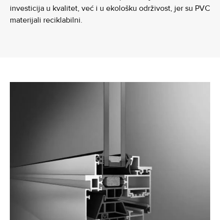
investicija u kvalitet, već i u ekološku održivost, jer su PVC
materijali reciklabilni.