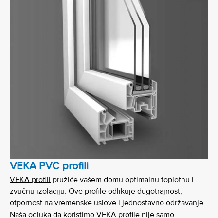
VEKA PVC profili
VEKA profili
pružiće vašem domu optimalnu toplotnu i
zvučnu izolaciju. Ove profile odlikuje dugotrajnost,
otpornost na vremenske uslove i jednostavno održavanje.
Naša odluka da koristimo VEKA profile nije samo