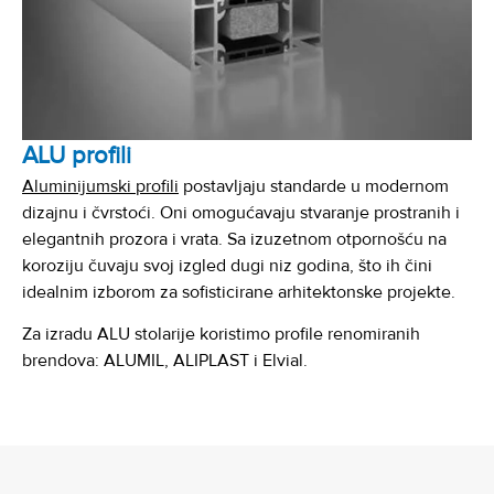
ALU profili
Aluminijumski profili
postavljaju standarde u modernom
dizajnu i čvrstoći. Oni omogućavaju stvaranje prostranih i
elegantnih prozora i vrata. Sa izuzetnom otpornošću na
koroziju čuvaju svoj izgled dugi niz godina, što ih čini
idealnim izborom za sofisticirane arhitektonske projekte.
Za izradu ALU stolarije koristimo profile renomiranih
brendova: ALUMIL, ALIPLAST i Elvial.