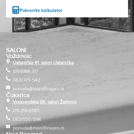
Pokrenite kalkulator
SALONI
Voždovac
Ustanička 81, salon Ustanička
011/6188-317
063/373-542
ponude@mondlinepro.rs
Čukarica
Vodovodska 66, salon Žarkovo
011/251-6745
063/550-598
ponude@mondlinepro.rs