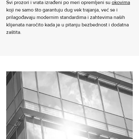
Svi prozori i vrata izrađeni po meri opremljeni su
okovima
koji ne samo što garantuju dug vek trajanja, već se i
prilagođavaju modernim standardima i zahtevima naših
klijenata naročito kada je u pitanju bezbednost i dodatna
zaštita.