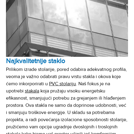
Najkvalitetnije staklo
Prilikom izrade stolarije, pored odabira adekvatnog profila,
veoma je važno odabrati pravu vrstu stakla i okova koje
ćemo inkorporirati u
PVC stolariju
. Naš fokus je na
upotrebi
stakala
koja pružaju visoku energetsku
efikasnost, smanjujući potrebu za grejanjem ili hlađenjem
prostora. Ova stakla ne samo da doprinose udobnosti, već
i smanjuju troškove energije. U skladu sa potrebama
projekta, a radi povećanja izolacione sposobnosti stolarije,
pružićemo vam opcije ugradnje dvoslojnih i troslojnih