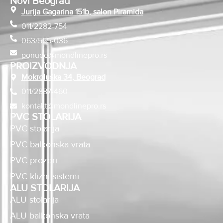
Novi Beograd
Jurija Gagarina 151b, salon Piramida
011/2282-754
063/555-036
ponude@mondlinepro.rs
PROIZVODNJA
Mokroluška 34, Beograd
011/2887-460
kontakt@mondlinepro.rs
PVC STOLARIJA
PVC stolarija
PVC balkonska vrata
PVC prozori
PVC klizni sistemi
ALU STOLARIJA
ALU stolarija
ALU balkonska vrata