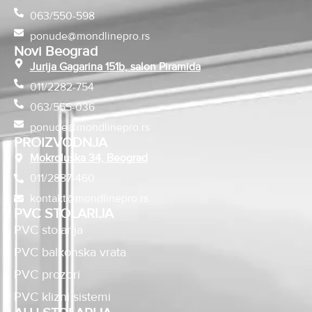
063/550-598
ponude@mondlinepro.rs
Novi Beograd
Jurija Gagarina 151b, salon Piramida
011/2282-754
063/555-036
ponude@mondlinepro.rs
PROIZVODNJA
Mokroluška 34, Beograd
011/2887-460
kontakt@mondlinepro.rs
PVC STOLARIJA
PVC stolarija
PVC balkonska vrata
PVC prozori
PVC klizni sistemi