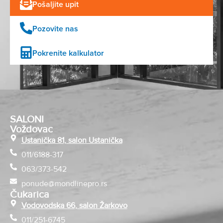
Pošaljite upit
Pozovite nas
Pokrenite kalkulator
SALONI
Voždovac
Ustanička 81, salon Ustanička
011/6188-317
063/373-542
ponude@mondlinepro.rs
Čukarica
Vodovodska 66, salon Žarkovo
011/251-6745