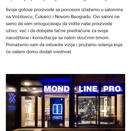
Svoje gotove proizvode sa ponosom izlažemo u salonima
na Voždovcu, Čukarici i Novom Beogradu. Ovi saloni ne
samo da vam omogućavaju da vidite naše proizvode
uživo, već i da dobijete tačne predračune za svoje
narudžbine i konsultacije sa našim stručnim timom.
Pomažemo vam da ostvarite vizije i pružamo rešenja koja
će vašem domu dodati vrednost.