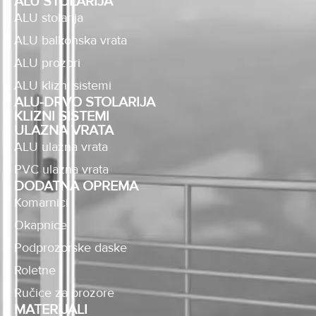
ALU STOLARIJA
ALU stolarija
ALU balkonska vrata
ALU prozori
ALU klizni sistemi
ALU-DRVO STOLARIJA
KLIZNI SISTEMI
ULAZNA VRATA
ALU ulazna vrata
PVC ulazna vrata
DODATNA OPREMA
Komarnici
Okapnice
Podprozorske daske
Roletne
Ručice za prozore
MATERIJALI