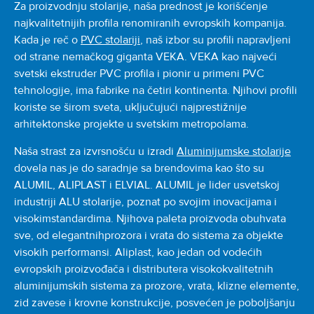
Za proizvodnju stolarije, naša prednost je korišćenje
najkvalitetnijih profila renomiranih evropskih kompanija.
Kada je reč o
PVC stolariji
, naš izbor su profili napravljeni
od strane nemačkog giganta VEKA. VEKA kao najveći
svetski ekstruder PVC profila i pionir u primeni PVC
tehnologije, ima fabrike na četiri kontinenta. Njihovi profili
koriste se širom sveta, uključujući najprestižnije
arhitektonske projekte u svetskim metropolama.
Naša strast za izvrsnošću u izradi
Aluminijumske stolarije
dovela nas je do saradnje sa brendovima kao što su
ALUMIL, ALIPLAST i ELVIAL. ALUMIL je lider usvetskoj
industriji ALU stolarije, poznat po svojim inovacijama i
visokimstandardima. Njihova paleta proizvoda obuhvata
sve, od elegantnihprozora i vrata do sistema za objekte
visokih performansi. Aliplast, kao jedan od vodećih
evropskih proizvođača i distributera visokokvalitetnih
aluminijumskih sistema za prozore, vrata, klizne elemente,
zid zavese i krovne konstrukcije, posvećen je poboljšanju