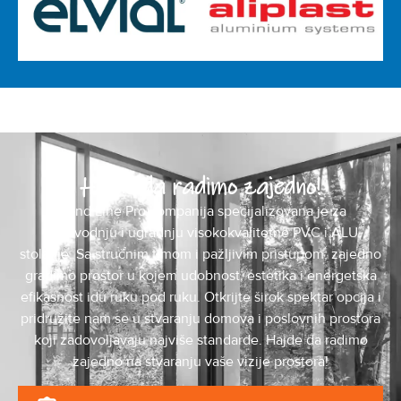
Hajde da radimo zajedno!
Mond Line Pro kompanija specijalizovana je za
proizvodnju i ugradnju visokokvalitetne PVC i ALU
stolarije. Sa stručnim timom i pažljivim pristupom, zajedno
gradimo prostor u kojem udobnost, estetika i energetska
efikasnost idu ruku pod ruku. Otkrijte širok spektar opcija i
pridružite nam se u stvaranju domova i poslovnih prostora
koji zadovoljavaju najviše standarde. Hajde da radimo
zajedno na stvaranju vaše vizije prostora!