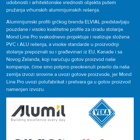
udobnosti i arhitektonske vrednosti objekta putem
pružanja vrhunskih aluminijumskih rešenja.
Aluminijumski profili grčkog brenda ELVIAL predstavljaju
pouzdane i visoko kvalitetne profile za izradu stolarije.
Mond Line Pro svakodnevo projektuje i realizuje složena
PVC i ALU rešenja, a visoke standarde u proizvodnji
stolarije prepoznali su i građevinari iz EU, Kanade i sa
Novog Zelanda, koji naručuju gotov proizvod naše
kompanije, čime smo potpno preokrenuli pravilo da naša
zemlja izvozi sirovine a uvozi gotove proizvode, jer Mond
Line Pro uvozi polufabrikat i pretvara ga u gotov proizvod
namenjen izvozu.