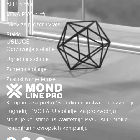
ALU profili
VEKA PVC profili
Okov za prozor i vrata
Staklo
USLUGE
Održavanje stolarije
Ugradnja stolarije
Zamena stolarije
Zastakljivanje terase
Kompanija sa preko 15 godina iskustva u proizvodnji
i ugradnji PVC i ALU stolarije. Za proizvodnju
stolarije koristimo najkvalitetnije PVC i ALU profile
renomiranih evropskih kompanija.