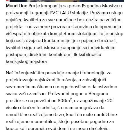
Mond Line Pro
je kompanija sa preko 15 godina iskustva u
proizvodnji i ugradnji PVC i ALU stolarije. Pružamo uslugu
najvišeg kvaliteta za sve naručioce bez obzira na veličinu
projekta – od zamene prozora u stanovima do opremanja
višespratnih objekata kompletnom stolarijom. To je pristup
koji nas izdvaja od konkurencije, jer spajamo stručnost,
kvalitet i sigurnost iskusne kompanije sa individualnim
pristupom, direktnim kontaktom i fleksibilnošću
komšijskog majstora.
Naš inženjerski tim poseduje znanje i tehnologiju za
projektovanje najsloženijih rešenja, a zahvaljujući
savremenim mašinama u mogućnosti smo da ostvarimo
svaku vašu zamisao. Proizvodni pogon u Beogradu
prostire se na površini od 800m², uz angažovanje 20
visoko obučenih radnika, što nam omogućava da
narudžbine realizujemo brzo, kao i da male nardužbine
realizujemo momentalno, što je posebno pogodno za
kupce koji opremaju svoj dom i ne mogu da čekaju.