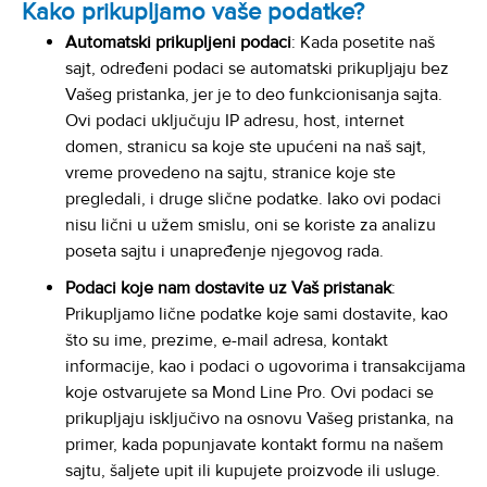
Kako prikupljamo vaše podatke?
Automatski prikupljeni podaci
: Kada posetite naš
sajt, određeni podaci se automatski prikupljaju bez
Vašeg pristanka, jer je to deo funkcionisanja sajta.
Ovi podaci uključuju IP adresu, host, internet
domen, stranicu sa koje ste upućeni na naš sajt,
vreme provedeno na sajtu, stranice koje ste
pregledali, i druge slične podatke. Iako ovi podaci
nisu lični u užem smislu, oni se koriste za analizu
poseta sajtu i unapređenje njegovog rada.
Podaci koje nam dostavite uz Vaš pristanak
:
Prikupljamo lične podatke koje sami dostavite, kao
što su ime, prezime, e-mail adresa, kontakt
informacije, kao i podaci o ugovorima i transakcijama
koje ostvarujete sa Mond Line Pro. Ovi podaci se
prikupljaju isključivo na osnovu Vašeg pristanka, na
primer, kada popunjavate kontakt formu na našem
sajtu, šaljete upit ili kupujete proizvode ili usluge.