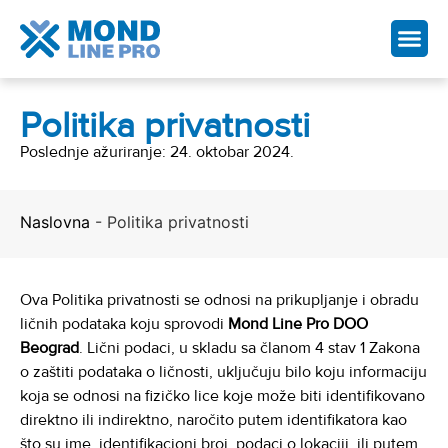
Politika privatnosti
Poslednje ažuriranje: 24. oktobar 2024.
Naslovna
-
Politika privatnosti
Ova Politika
privatnosti
se
odnosi
na
prikupljanje
i
obradu
ličnih
podataka
koju
sprovodi
Mond Line Pro DOO
Beograd
.
Lični
podaci
, u
skladu
sa
članom
4
stav
1
Zakona
o
zaštiti
podataka
o
ličnosti
,
uključuju
bilo
koju
informaciju
koja
se
odnosi
na
fizičko
lice
koje
može
biti
identifikovano
direktno
ili
indirektno
,
naročito
putem
identifikatora
kao
što
su
ime
,
identifikacioni
broj
,
podaci
o
lokaciji
,
ili
putem