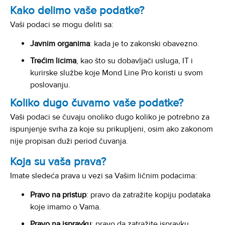
Kako delimo vaše podatke?
Vaši podaci se mogu deliti sa:
Javnim organima
: kada je to zakonski obavezno.
Trećim licima
, kao što su dobavljači usluga, IT i
kurirske službe koje Mond Line Pro koristi u svom
poslovanju.
Koliko dugo čuvamo vaše podatke?
Vaši podaci se čuvaju onoliko dugo koliko je potrebno za
ispunjenje svrha za koje su prikupljeni, osim ako zakonom
nije propisan duži period čuvanja.
Koja su vaša prava?
Imate sledeća prava u vezi sa Vašim ličnim podacima:
Pravo na pristup
: pravo da zatražite kopiju podataka
koje imamo o Vama.
Pravo na ispravku
: pravo da zatražite ispravku