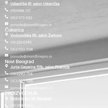
Ustanička 81, salon Ustanička
011/6188-317
063/373-542
ponude@mondlinepro.rs
Čukarica
Vodovodska 66, salon Žarkovo
011/251-6745
063/550-598
ponude@mondlinepro.rs
Novi Beograd
Jurija Gagarina 151b, salon Piramida
011/2282-754
063/555-036
ponude@mondlinepro.rs
PROIZVODNJA
Mokroluška 34, Beograd
011/2887-460