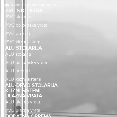
kontakt@mondlinepro.rs
PVC STOLARIJA
PVC stolarija
PVC balkonska vrata
PVC prozori
PVC klizni sistemi
ALU STOLARIJA
ALU stolarija
ALU balkonska vrata
ALU prozori
ALU klizni sistemi
ALU-DRVO STOLARIJA
KLIZNI SISTEMI
ULAZNA VRATA
ALU ulazna vrata
PVC ulazna vrata
DODATNA OPREMA