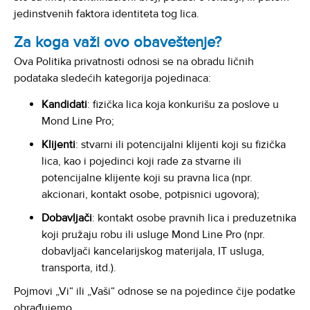
jedinstvenih
faktora
identiteta
tog
lica
.
Za koga važi ovo obaveštenje?
Ova Politika privatnosti odnosi se na obradu ličnih
podataka sledećih kategorija pojedinaca:
Kandidati
: fizička lica koja konkurišu za poslove u
Mond Line Pro;
Klijenti
: stvarni ili potencijalni klijenti koji su fizička
lica, kao i pojedinci koji rade za stvarne ili
potencijalne klijente koji su pravna lica (npr.
akcionari, kontakt osobe, potpisnici ugovora);
Dobavljači
: kontakt osobe pravnih lica i preduzetnika
koji pružaju robu ili usluge Mond Line Pro (npr.
dobavljači kancelarijskog materijala, IT usluga,
transporta, itd.).
Pojmovi „Vi“ ili „Vaši“ odnose se na pojedince čije podatke
obrađujemo.