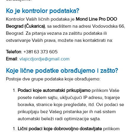
Ko je kontrolor podataka?
Kontrolor
Vaših
ličnih
podataka
je
Mond Line Pro DOO
Beograd (
Čukarica
)
,
sa
sedištem
na
adresi
Vodovodska
66,
Beograd. Za
pitanja
vezana
za
zaštitu
podataka
ili
ostvarivanje
Vaših
prava
,
možete
nas
kontaktirati
na
:
Telefon
: +381 63 373 605
Email
:
vlajicdjordje@gmail.com
Koje lične podatke obrađujemo i zašto?
Postoje dve grupe podataka koje obrađujemo:
Podaci koje automatski prikupljamo
prilikom Vaše
posete našem sajtu, uključujući IP adresu, trajanje
boravka, stranice koje pregledate, itd. Ovi podaci se
prikupljaju bez Vašeg pristanka jer ih naš sistem
automatski beleži radi optimizacije sajta.
Lični podaci koje dobrovoljno dostavljate
prilikom