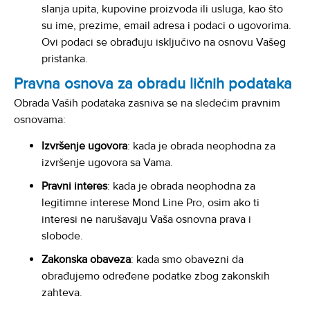
slanja upita, kupovine proizvoda ili usluga, kao što
su ime, prezime, email adresa i podaci o ugovorima.
Ovi podaci se obrađuju isključivo na osnovu Vašeg
pristanka.
Pravna osnova za obradu ličnih podataka
Obrada Vaših podataka zasniva se na sledećim pravnim
osnovama:
Izvršenje ugovora
: kada je obrada neophodna za
izvršenje ugovora sa Vama.
Pravni interes
: kada je obrada neophodna za
legitimne interese Mond Line Pro, osim ako ti
interesi ne narušavaju Vaša osnovna prava i
slobode.
Zakonska obaveza
: kada smo obavezni da
obrađujemo određene podatke zbog zakonskih
zahteva.