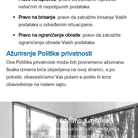
netačnih ili nepotpunih podataka.
Pravo na brisanje
: pravo da zatražite brisanje Vaših
podataka u određenim situacijama.
Pravo na ograničenje obrade
: pravo da zatražite
ograničenje obrade Vaših podataka.
Ažuriranje Politike privatnosti
Ova Politika
privatnosti
može
biti
povremeno
ažurirana
.
Svaka
izmena
biće
objavljena
na
ovoj
stranici
, a po
potrebi
,
obavestićemo
Vas
putem
e-
pošte
ili
kroz
obaveštenje
na
našem
sajtu
.
Hajde da radimo zajedno!
Mond Line Pro kompanija specijalizovana je za
proizvodnju i ugradnju visokokvalitetne PVC i ALU