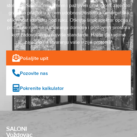
stolarije. Sa stručnim timom i pažljivim pristupom, zajedno
gradimo prostor u kojem udobnost, estetika i energetska
efikasnost idu ruku pod ruku. Otkrijte širok spektar opcija i
pridružite nam se u stvaranju domova i poslovnih prostora
koji zadovoljavaju najviše standarde. Hajde da radimo
zajedno na stvaranju vaše vizije prostora!
Pošaljite upit
Pozovite nas
Pokrenite kalkulator
SALONI
Voždovac