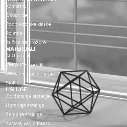
Komarnici
Okapnice
Podprozorske daske
Roletne
Ručice za prozore
MATERIJALI
ALU profili
VEKA PVC profili
Okov za prozor i vrata
Staklo
USLUGE
Održavanje stolarije
Ugradnja stolarije
Zamena stolarije
Zastakljivanje terase