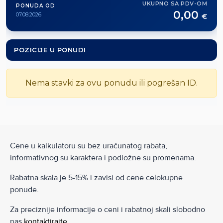
UKUPNO SA PDV-OM
PONUDA OD
0,00
07.08.2026
€
POZICIJE U PONUDI
Nema stavki za ovu ponudu ili pogrešan ID.
Cene u kalkulatoru su bez uračunatog rabata,
informativnog su karaktera i podložne su promenama.
Rabatna skala je 5-15% i zavisi od cene celokupne
ponude.
Za preciznije informacije o ceni i rabatnoj skali slobodno
nas
kontaktirajte
.