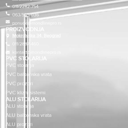
011/2282-754
063/555-036
ponude@mondlinepro.rs
PROIZVODNJA
Mokroluška 34, Beograd
011/2887-460
kontakt@mondlinepro.rs
PVC STOLARIJA
PVC stolarija
PVC balkonska vrata
PVC prozori
PVC klizni sistemi
ALU STOLARIJA
ALU stolarija
ALU balkonska vrata
ALU prozori