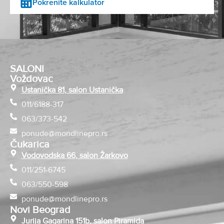
Pokrenite kalkulator
SALONI
Voždovac
Ustanička 81, salon Ustanička
011/6188-317
063/373-542
ponude@mondlinepro.rs
Čukarica
Vodovodska 66, salon Žarkovo
011/251-6745
063/550-598
ponude@mondlinepro.rs
Novi Beograd
Jurija Gagarina 151b, salon Piramida