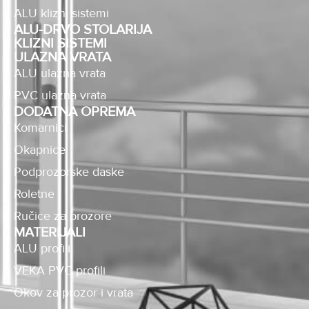
ALU klizni sistemi
ALU-DRVO STOLARIJA
KLIZNI SISTEMI
ULAZNA VRATA
ALU ulazna vrata
PVC ulazna vrata
DODATNA OPREMA
Komarnici
Okapnice
Podprozorske daske
Roletne
Ručice za prozore
MATERIJALI
ALU profili
VEKA PVC profili
Okov za prozor i vrata