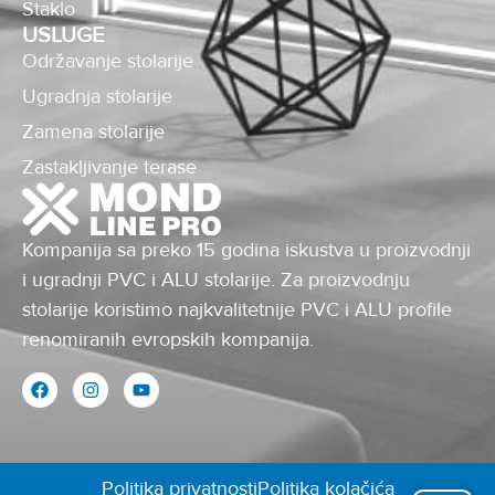
Staklo
USLUGE
Održavanje stolarije
Ugradnja stolarije
Zamena stolarije
Zastakljivanje terase
Kompanija sa preko 15 godina iskustva u proizvodnji
i ugradnji PVC i ALU stolarije. Za proizvodnju
stolarije koristimo najkvalitetnije PVC i ALU profile
renomiranih evropskih kompanija.
Politika privatnosti
Politika kolačića