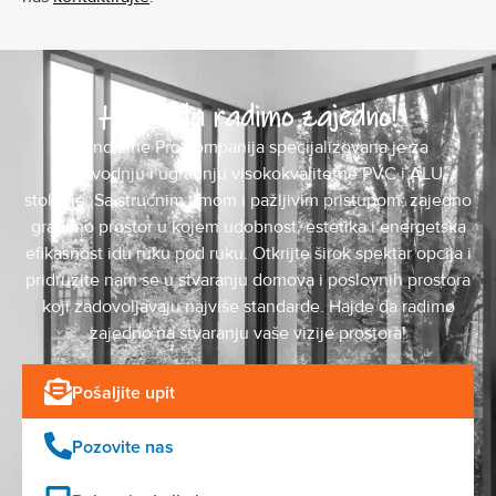
Hajde da radimo zajedno!
Mond Line Pro kompanija specijalizovana je za
proizvodnju i ugradnju visokokvalitetne PVC i ALU
stolarije. Sa stručnim timom i pažljivim pristupom, zajedno
gradimo prostor u kojem udobnost, estetika i energetska
efikasnost idu ruku pod ruku. Otkrijte širok spektar opcija i
pridružite nam se u stvaranju domova i poslovnih prostora
koji zadovoljavaju najviše standarde. Hajde da radimo
zajedno na stvaranju vaše vizije prostora!
Pošaljite upit
Pozovite nas