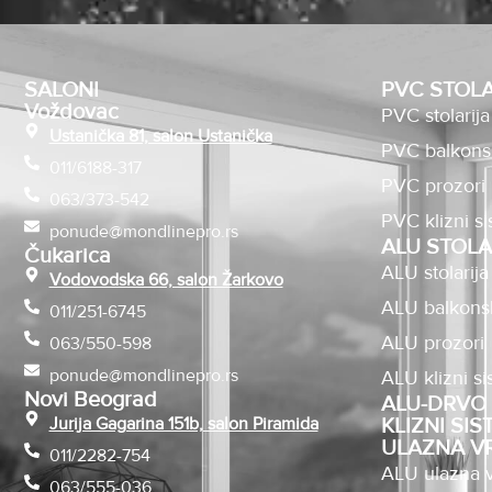
SALONI
PVC STOLA
Voždovac
PVC stolarija
Ustanička 81, salon Ustanička
PVC balkons
011/6188-317
PVC prozori
063/373-542
PVC klizni si
ponude@mondlinepro.rs
ALU STOLA
Čukarica
ALU stolarija
Vodovodska 66, salon Žarkovo
ALU balkons
011/251-6745
ALU prozori
063/550-598
ponude@mondlinepro.rs
ALU klizni si
Novi Beograd
ALU-DRVO 
Jurija Gagarina 151b, salon Piramida
KLIZNI SIS
ULAZNA V
011/2282-754
ALU ulazna v
063/555-036