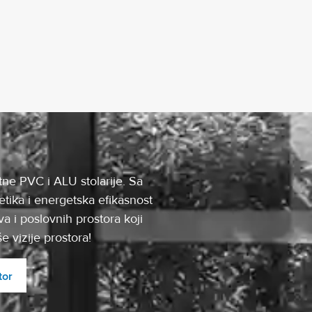
tne PVC i ALU stolarije. Sa
tika i energetska efikasnost
a i poslovnih prostora koji
 vizije prostora!
tor