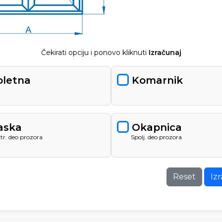
Čekirati opciju i ponovo kliknuti
Izračunaj
oletna
Komarnik
aska
Okapnica
tr. deo prozora
Spolj. deo prozora
Reset
Iz