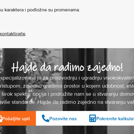
 su karaktera i podložne su promenama.
kontaktirajte
.
Hajde da radimo zajedno!
ecijalizovana je za proizvodnju i ugradnju visokokvalite
pristupom, zajedno gradimo prostor u kojem udobnost, este
e širok spektar opcija i pridružite nam se u stvaranju domov
jviše standarde. Hajde da radimo zajedno na stvaranju vaše
Pošaljite upit
Pozovite nas
Pokrenite kalkula