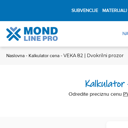
SUBVENCIJE
MATERIJALI
N
Naslovna
-
Kalkulator cena
-
VEKA 82 | Dvokrilni prozor
Kalkulator 
Odredite preciznu cenu
P