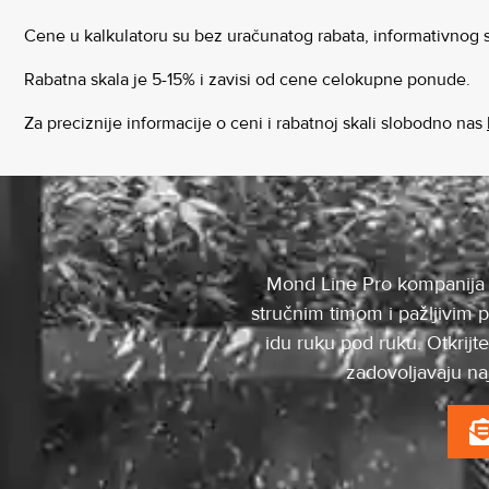
Cene u kalkulatoru su bez uračunatog rabata, informativnog
Rabatna skala je 5-15% i zavisi od cene celokupne ponude.
Za preciznije informacije o ceni i rabatnoj skali slobodno nas
Mond Line Pro kompanija sp
stručnim timom i pažljivim 
idu ruku pod ruku. Otkrijt
zadovoljavaju na