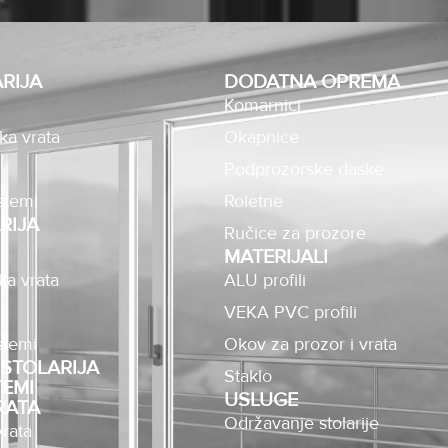
RIJA
DODATNA OPREMA
Komarnici
ka vrata
Okapnice
Podprozorske daske
stemi
Roletne
RIJA
Ručice za prozore
MATERIJALI
ka vrata
ALU profili
VEKA PVC profili
stemi
Okov za prozor i vrata
STOLARIJA
Staklo
TEMI
USLUGE
RATA
Održavanje stolarije
rata