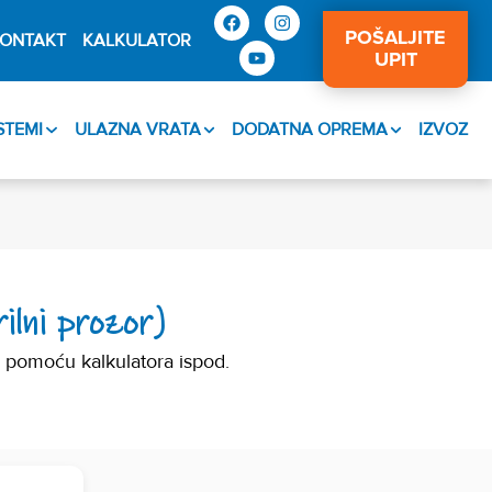
POŠALJITE
ONTAKT
KALKULATOR
UPIT
ISTEMI
ULAZNA VRATA
DODATNA OPREMA
IZVOZ
ilni prozor)
 pomoću kalkulatora ispod.