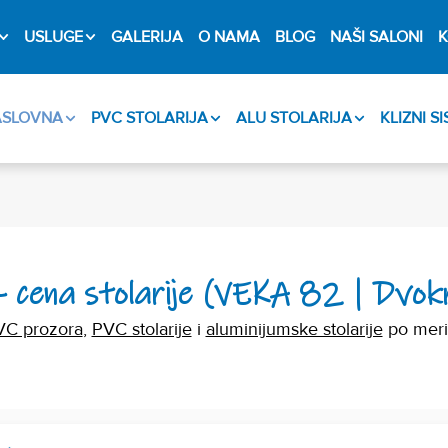
USLUGE
GALERIJA
O NAMA
BLOG
NAŠI SALONI
K
ASLOVNA
PVC STOLARIJA
ALU STOLARIJA
KLIZNI S
- cena stolarije (VEKA 82 | Dvokr
VC prozora
,
PVC stolarije
i
aluminijumske stolarije
po meri