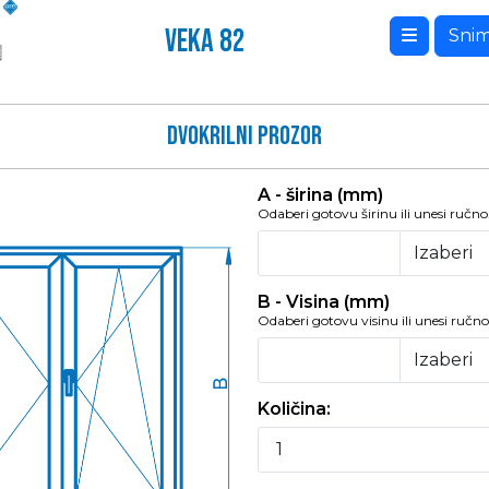
VEKA 82
Snim
Dvokrilni prozor
A - širina (mm)
Odaberi gotovu širinu ili unesi ručno
B - Visina (mm)
Odaberi gotovu visinu ili unesi ručno
Količina: