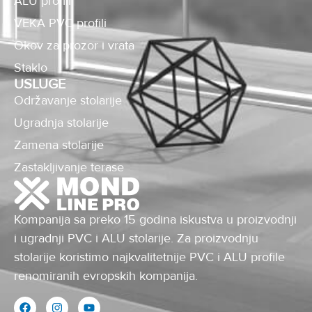
ALU profili
VEKA PVC profili
Okov za prozor i vrata
Staklo
USLUGE
Održavanje stolarije
Ugradnja stolarije
Zamena stolarije
Zastakljivanje terase
Kompanija sa preko 15 godina iskustva u proizvodnji
i ugradnji PVC i ALU stolarije. Za proizvodnju
stolarije koristimo najkvalitetnije PVC i ALU profile
renomiranih evropskih kompanija.