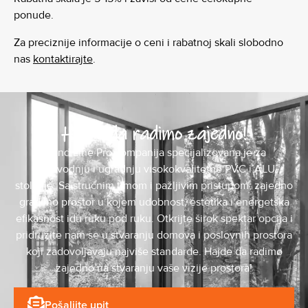
ponude.
Za preciznije informacije o ceni i rabatnoj skali slobodno
nas
kontaktirajte
.
Hajde da radimo zajedno!
Mond Line Pro kompanija specijalizovana je za
proizvodnju i ugradnju visokokvalitetne PVC i ALU
stolarije. Sa stručnim timom i pažljivim pristupom, zajedno
gradimo prostor u kojem udobnost, estetika i energetska
efikasnost idu ruku pod ruku. Otkrijte širok spektar opcija i
pridružite nam se u stvaranju domova i poslovnih prostora
koji zadovoljavaju najviše standarde. Hajde da radimo
zajedno na stvaranju vaše vizije prostora!
Pošaljite upit