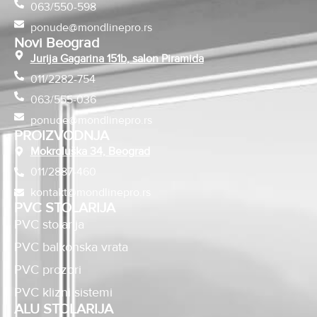
063/550-598
ponude@mondlinepro.rs
Novi Beograd
Jurija Gagarina 151b, salon Piramida
011/2282-754
063/555-036
ponude@mondlinepro.rs
PROIZVODNJA
Mokroluška 34, Beograd
011/2887-460
kontakt@mondlinepro.rs
PVC STOLARIJA
PVC stolarija
PVC balkonska vrata
PVC prozori
PVC klizni sistemi
ALU STOLARIJA