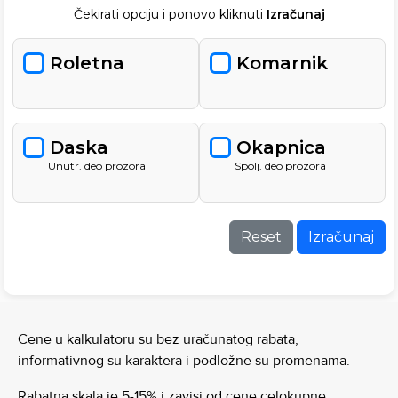
Čekirati opciju i ponovo kliknuti
Izračunaj
Roletna
Komarnik
Daska
Okapnica
Unutr. deo prozora
Spolj. deo prozora
Reset
Izračunaj
Cene u kalkulatoru su bez uračunatog rabata,
informativnog su karaktera i podložne su promenama.
Rabatna skala je 5-15% i zavisi od cene celokupne