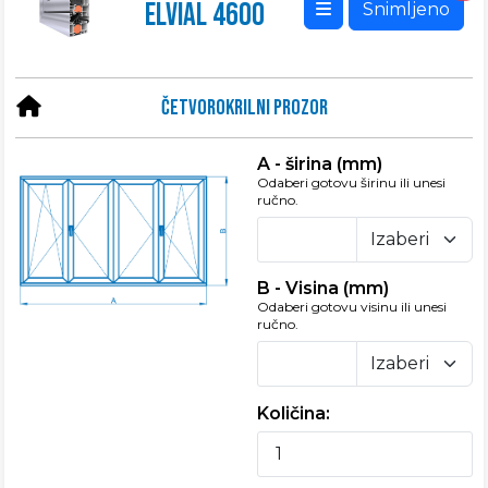
ELVIAL 4600
Snimljeno
četvorokrilni prozor
A - širina (mm)
Odaberi gotovu širinu ili unesi
ručno.
B - Visina (mm)
Odaberi gotovu visinu ili unesi
ručno.
Količina: