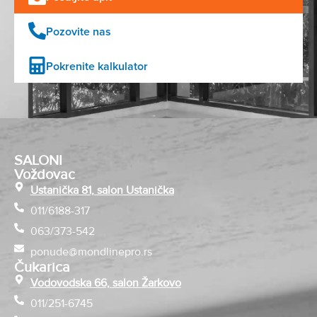
Pozovite nas
Pokrenite kalkulator
SALONI
Voždovac
Ustanička 81, salon Ustanička
011/6188-317
063/373-542
ponude@mondlinepro.rs
Čukarica
Vodovodska 66, salon Žarkovo
011/251-6745