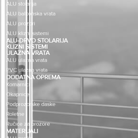
ALU stolarija
ALU balkonska vrata
ALU prozori
ALU klizni sistemi
ALU-DRVO STOLARIJA
KLIZNI SISTEMI
ULAZNA VRATA
ALU ulazna vrata
PVC ulazna vrata
DODATNA OPREMA
Komarnici
Okapnice
Podprozorske daske
Roletne
Ručice za prozore
MATERIJALI