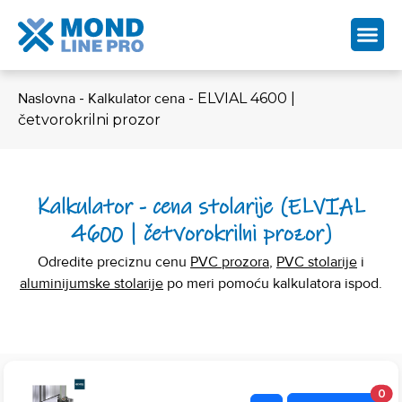
Naslovna
-
Kalkulator cena
-
ELVIAL 4600 |
četvorokrilni prozor
Kalkulator - cena stolarije (ELVIAL
4600 | četvorokrilni prozor)
Odredite preciznu cenu
PVC prozora
,
PVC stolarije
i
aluminijumske stolarije
po meri pomoću kalkulatora ispod.
0