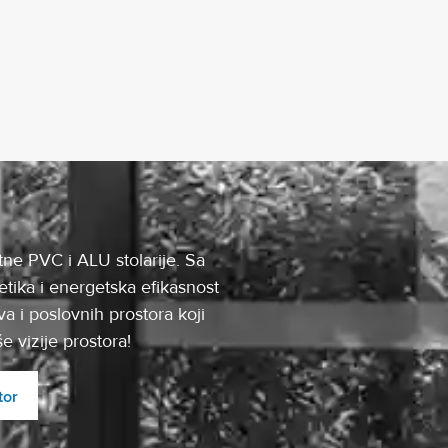
tne PVC i ALU stolarije. Sa
tika i energetska efikasnost
a i poslovnih prostora koji
 vizije prostora!
tor