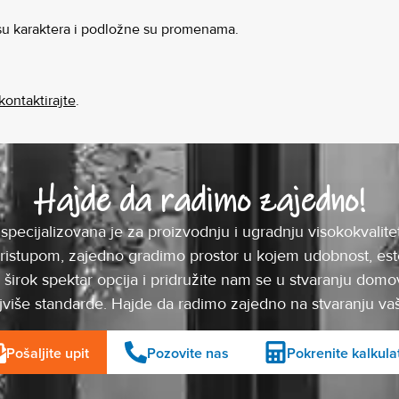
 su karaktera i podložne su promenama.
kontaktirajte
.
Hajde da radimo zajedno!
ecijalizovana je za proizvodnju i ugradnju visokokvalite
pristupom, zajedno gradimo prostor u kojem udobnost, este
e širok spektar opcija i pridružite nam se u stvaranju domov
jviše standarde. Hajde da radimo zajedno na stvaranju vaše
Pošaljite upit
Pozovite nas
Pokrenite kalkula