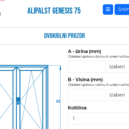
ALIPALST GENESIS 75
Snim
Dvokrilni prozor
A - širina (mm)
Odaberi gotovu širinu ili unesi ručno
B - Visina (mm)
Odaberi gotovu visinu ili unesi ručno
Količina: