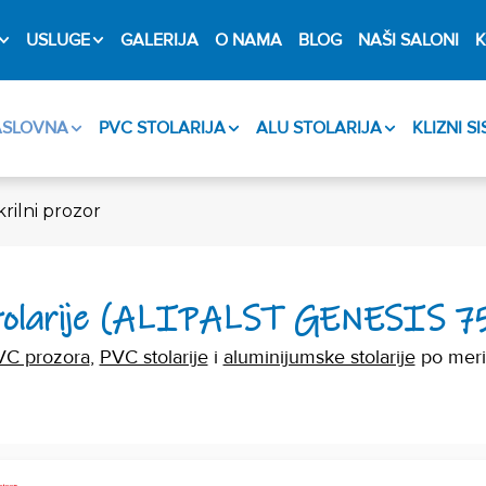
USLUGE
GALERIJA
O NAMA
BLOG
NAŠI SALONI
K
ASLOVNA
PVC STOLARIJA
ALU STOLARIJA
KLIZNI S
rilni prozor
stolarije (ALIPALST GENESIS 75 
VC prozora
,
PVC stolarije
i
aluminijumske stolarije
po meri