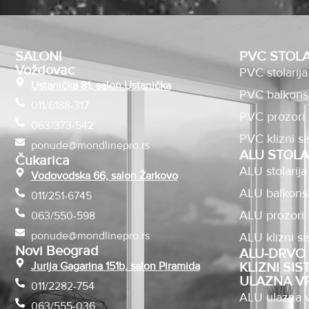
SALONI
PVC STOLA
Voždovac
PVC stolarija
Ustanička 81, salon Ustanička
PVC balkons
011/6188-317
PVC prozori
063/373-542
PVC klizni si
ponude@mondlinepro.rs
ALU STOLA
Čukarica
ALU stolarija
Vodovodska 66, salon Žarkovo
ALU balkons
011/251-6745
ALU prozori
063/550-598
ponude@mondlinepro.rs
ALU klizni si
Novi Beograd
ALU-DRVO 
Jurija Gagarina 151b, salon Piramida
KLIZNI SIS
ULAZNA V
011/2282-754
ALU ulazna v
063/555-036