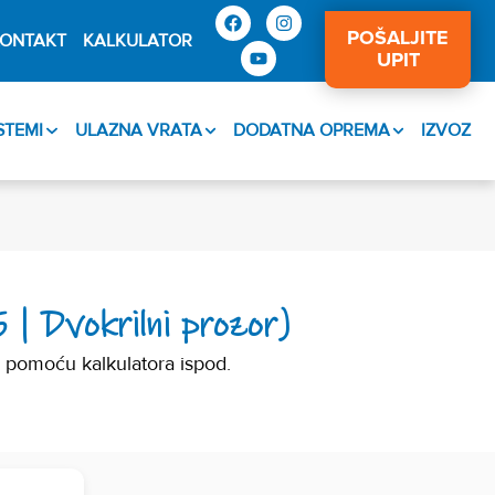
POŠALJITE
ONTAKT
KALKULATOR
UPIT
ISTEMI
ULAZNA VRATA
DODATNA OPREMA
IZVOZ
| Dvokrilni prozor)
 pomoću kalkulatora ispod.