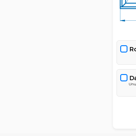
R
D
Unu