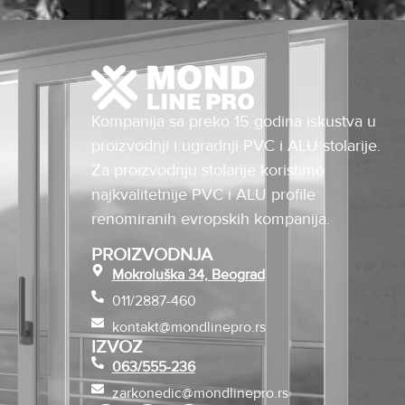
Kompanija sa preko 15 godina iskustva u
proizvodnji i ugradnji PVC i ALU stolarije.
Za proizvodnju stolarije koristimo
najkvalitetnije PVC i ALU profile
renomiranih evropskih kompanija.
PROIZVODNJA
Mokroluška 34, Beograd
011/2887-460
kontakt@mondlinepro.rs
IZVOZ
063/555-236
zarkonedic@mondlinepro.rs