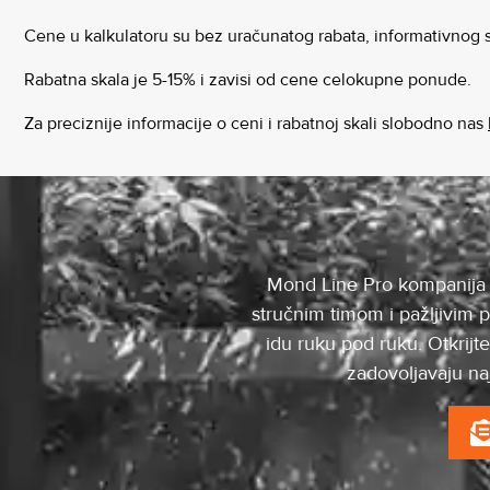
Cene u kalkulatoru su bez uračunatog rabata, informativnog
Rabatna skala je 5-15% i zavisi od cene celokupne ponude.
Za preciznije informacije o ceni i rabatnoj skali slobodno nas
Mond Line Pro kompanija sp
stručnim timom i pažljivim 
idu ruku pod ruku. Otkrijt
zadovoljavaju na