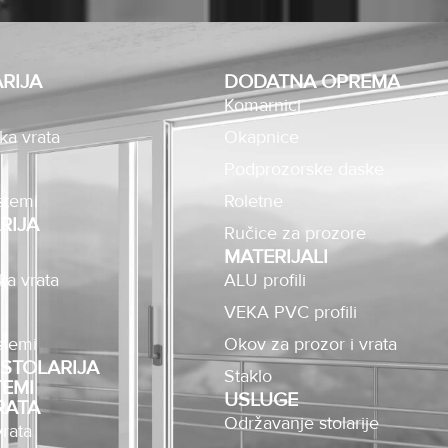
RIJA
DODATNA OPREMA
Komarnici
ka vrata
Okapnice
Podprozorske daske
stemi
Roletne
RIJA
Ručice za prozore
MATERIJALI
ka vrata
ALU profili
VEKA PVC profili
stemi
Okov za prozor i vrata
STOLARIJA
Staklo
TEMI
USLUGE
RATA
Održavanje stolarije
rata