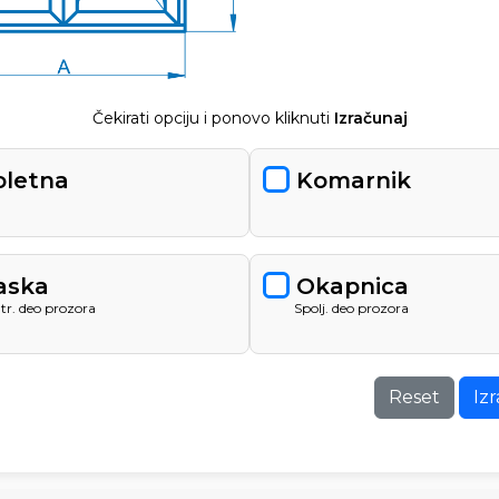
Čekirati opciju i ponovo kliknuti
Izračunaj
oletna
Komarnik
aska
Okapnica
tr. deo prozora
Spolj. deo prozora
Reset
Iz