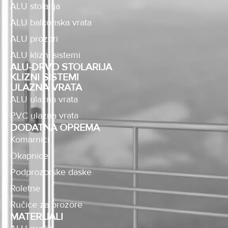
ALU stolarija
ALU balkonska vrata
ALU prozori
ALU klizni sistemi
ALU-DRVO STOLARIJA
KLIZNI SISTEMI
ULAZNA VRATA
ALU ulazna vrata
PVC ulazna vrata
DODATNA OPREMA
Komarnici
Okapnice
Podprozorske daske
Roletne
Ručice za prozore
MATERIJALI