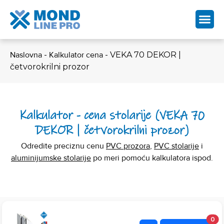
Naslovna
-
Kalkulator cena
-
VEKA 70 DEKOR |
četvorokrilni prozor
Kalkulator - cena stolarije (VEKA 70
DEKOR | četvorokrilni prozor)
Odredite preciznu cenu
PVC prozora
,
PVC stolarije
i
aluminijumske stolarije
po meri pomoću kalkulatora ispod.
0