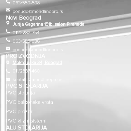
063/550-598
ponude@mondlinepro.rs
Novi Beograd
Jurija Gagarina 151b, salon Piramida
011/2282-754
063/555-036
ponude@mondlinepro.rs
PROIZVODNJA
Mokroluška 34, Beograd
011/2887-460
kontakt@mondlinepro.rs
PVC STOLARIJA
PVC stolarija
PVC balkonska vrata
PVC prozori
PVC klizni sistemi
ALU STOLARIJA