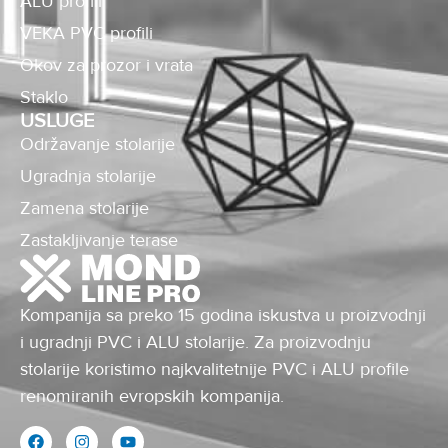
ALU profili
VEKA PVC profili
Okov za prozor i vrata
Staklo
USLUGE
Održavanje stolarije
Ugradnja stolarije
Zamena stolarije
Zastakljivanje terase
Kompanija sa preko 15 godina iskustva u proizvodnji
i ugradnji PVC i ALU stolarije. Za proizvodnju
stolarije koristimo najkvalitetnije PVC i ALU profile
renomiranih evropskih kompanija.