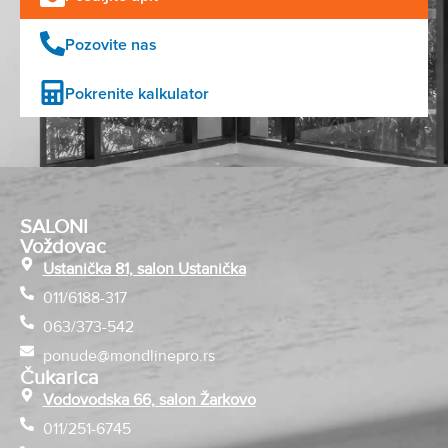
Pozovite nas
Pokrenite kalkulator
SALONI
Voždovac
Ustanička 81, salon Ustanička
011/6188-317
063/373-542
ponude@mondlinepro.rs
Čukarica
Vodovodska 66, salon Žarkovo
011/251-6745