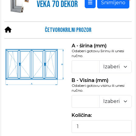
VEKA 70 DEKOR
Snimljeno
četvorokrilni prozor
A - širina (mm)
Odaberi gotovu širinu ili unesi
ručno.
B - Visina (mm)
Odaberi gotovu visinu ili unesi
ručno.
Količina: