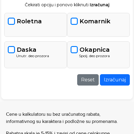
Čekirati opciju i ponovo kliknuti
Izračunaj
Roletna
Komarnik
Daska
Okapnica
Unutr. deo prozora
Spolj. deo prozora
Reset
Izračunaj
Cene u kalkulatoru su bez uračunatog rabata,
informativnog su karaktera i podložne su promenama.
Rabatna skala je 5-15% i zavisi od cene celokupne