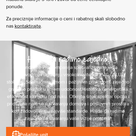
ponude.
Za preciznije informacije o ceni i rabatnoj skali slobodno
nas
kontaktirajte
.
Hajde da radimo zajedno!
Mond Line Pro kompanija specijalizovana je za
proizvodnju i ugradnju visokokvalitetne PVC i ALU
stolarije. Sa stručnim timom i pažljivim pristupom, zajedno
gradimo prostor u kojem udobnost, estetika i energetska
efikasnost idu ruku pod ruku. Otkrijte širok spektar opcija i
pridružite nam se u stvaranju domova i poslovnih prostora
koji zadovoljavaju najviše standarde. Hajde da radimo
zajedno na stvaranju vaše vizije prostora!
Pošaljite upit