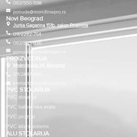
063/550-598
ponude@mondlinepro.rs
Novi Beograd
Jurija Gagarina 151b, salon Piramida
011/2282-754
063/555-036
ponude@mondlinepro.rs
PROIZVODNJA
Mokroluška 34, Beograd
011/2887-460
kontakt@mondlinepro.rs
PVC STOLARIJA
PVC stolarija
PVC balkonska vrata
PVC prozori
PVC klizni sistemi
ALU STOLARIJA