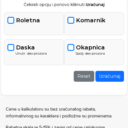
Čekirati opciju i ponovo kliknuti
Izračunaj
Roletna
Komarnik
Daska
Okapnica
Unutr. deo prozora
Spolj. deo prozora
Reset
Izračunaj
Cene u kalkulatoru su bez uračunatog rabata,
informativnog su karaktera i podložne su promenama.
Rabatna skala je 5-15% i zavisi od cene celokupne