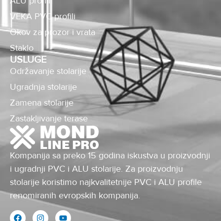
ALU profili
VEKA PVC profili
Okov za prozor i vrata
Staklo
USLUGE
Održavanje stolarije
Ugradnja stolarije
Zamena stolarije
Zastakljivanje terase
Kompanija sa preko 15 godina iskustva u proizvodnji
i ugradnji PVC i ALU stolarije. Za proizvodnju
stolarije koristimo najkvalitetnije PVC i ALU profile
renomiranih evropskih kompanija.