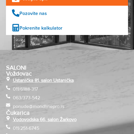
Pozovite nas
Pokrenite kalkulator
SALONI
Voždovac
Ustanička 81, salon Ustanička
011/6188-317
063/373-542
ponude@mondlinepro.rs
Čukarica
Vodovodska 66, salon Žarkovo
011/251-6745