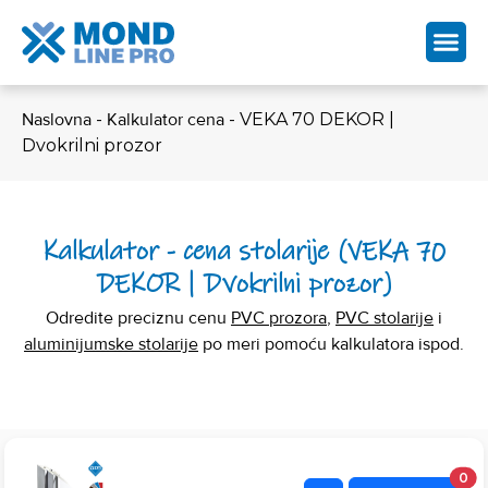
Naslovna
-
Kalkulator cena
-
VEKA 70 DEKOR |
Dvokrilni prozor
Kalkulator - cena stolarije (VEKA 70
DEKOR | Dvokrilni prozor)
Odredite preciznu cenu
PVC prozora
,
PVC stolarije
i
aluminijumske stolarije
po meri pomoću kalkulatora ispod.
0