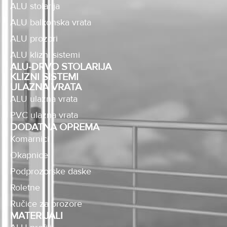
ALU stolarija
ALU balkonska vrata
ALU prozori
ALU klizni sistemi
ALU-DRVO STOLARIJA
KLIZNI SISTEMI
ULAZNA VRATA
ALU ulazna vrata
PVC ulazna vrata
DODATNA OPREMA
Komarnici
Okapnice
Podprozorske daske
Roletne
Ručice za prozore
MATERIJALI