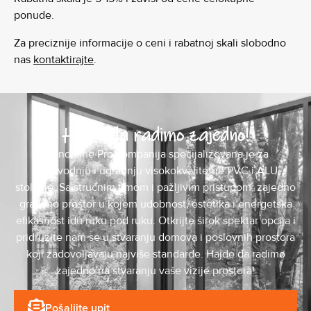
ponude.
Za preciznije informacije o ceni i rabatnoj skali slobodno
nas
kontaktirajte
.
Hajde da radimo zajedno!
Mond Line Pro kompanija specijalizovana je za
proizvodnju i ugradnju visokokvalitetne PVC i ALU
stolarije. Sa stručnim timom i pažljivim pristupom, zajedno
gradimo prostor u kojem udobnost, estetika i energetska
efikasnost idu ruku pod ruku. Otkrijte širok spektar opcija i
pridružite nam se u stvaranju domova i poslovnih prostora
koji zadovoljavaju najviše standarde. Hajde da radimo
zajedno na stvaranju vaše vizije prostora!
Pošaljite upit