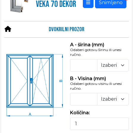
VEKA 70 DEKOR
Snimljeno
Dvokrilni prozor
A - širina (mm)
Odaberi gotovu širinu ili unesi
ručno.
B - Visina (mm)
Odaberi gotovu visinu ili unesi
ručno.
Količina: